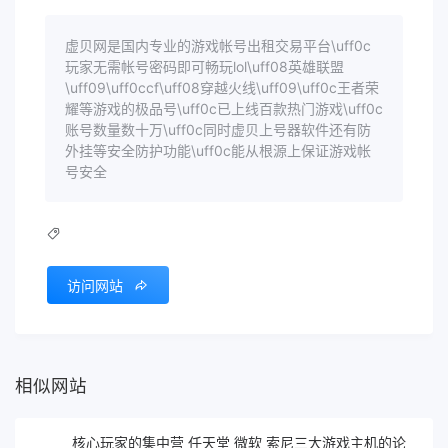
虚贝网是国内专业的游戏帐号出租交易平台\uff0c
玩家无需帐号密码即可畅玩lol\uff08英雄联盟
\uff09\uff0ccf\uff08穿越火线\uff09\uff0c王者荣
耀等游戏的极品号\uff0c已上线百款热门游戏\uff0c
账号数量数十万\uff0c同时虚贝上号器软件还有防
外挂等安全防护功能\uff0c能从根源上保证游戏帐
号安全
访问网站
相似网站
核心玩家的集中营 任天堂 微软 索尼三大游戏主机的论