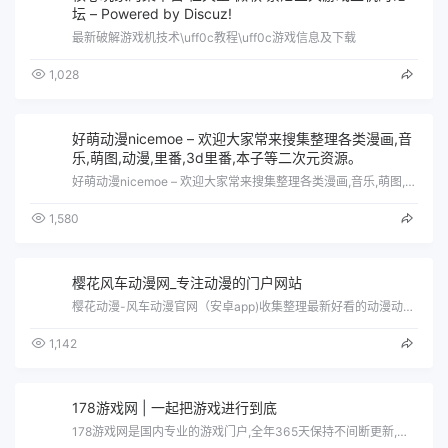
坛 – Powered by Discuz!
最新破解游戏机技术\uff0c教程\uff0c游戏信息及下载
1,028
好萌动漫nicemoe – 欢迎大家常来搜集整理各类漫画,音
乐,萌图,动漫,里番,3d里番,本子等二次元资源。
好萌动漫nicemoe – 欢迎大家常来搜集整理各类漫画,音乐,萌图,动漫,里番,3d里番,本子等二次元资源。
1,580
樱花风车动漫网_专注动漫的门户网站
樱花动漫-风车动漫官网（安卓app)收集整理最新好看的动漫动画片大全，提供国产、日本、欧美等最优质的动漫动画片视频在线观看与下载，第…
1,142
178游戏网 | 一起把游戏进行到底
178游戏网是国内专业的游戏门户,全年365天保持不间断更新,您可以在这里获得专业的游戏新闻资讯,完善的游戏攻略,人气游戏论坛互动以…