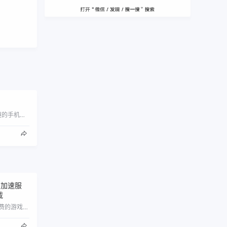
气泡游戏网-为您分享好玩有趣的手机游戏和pc游戏
费加速服
载
蓝泡网游加速器是一款真正免费的游戏加速器,提供支持海量热门游戏免费加速服务,有效降低玩家游戏中的延时,有效解决gta5,绝地求生,战…