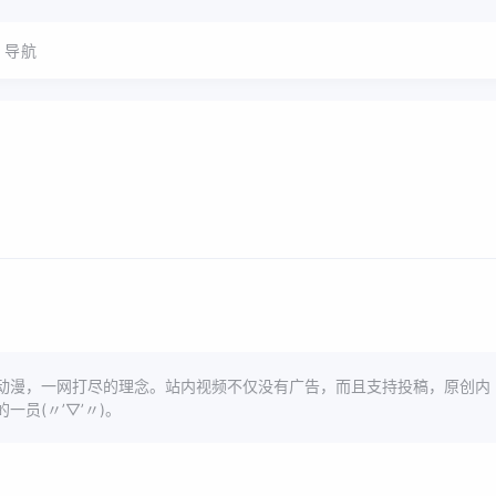
导航
动漫，一网打尽的理念。站内视频不仅没有广告，而且支持投稿，原创内
一员(〃’▽’〃)。