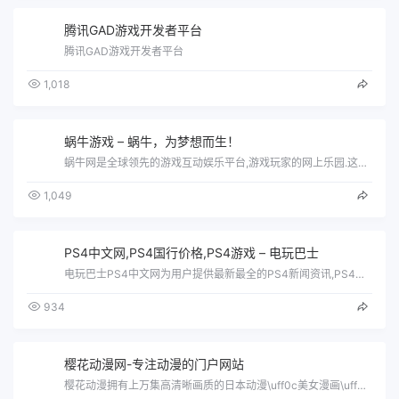
腾讯GAD游戏开发者平台
腾讯GAD游戏开发者平台
1,018
蜗牛游戏 – 蜗牛，为梦想而生！
蜗牛网是全球领先的游戏互动娱乐平台,游戏玩家的网上乐园.这里汇集最新最热门的网络游戏,最好玩的大型游戏,玩家真实交友,热门活动等服务…
1,049
PS4中文网,PS4国行价格,PS4游戏 – 电玩巴士
电玩巴士PS4中文网为用户提供最新最全的PS4新闻资讯,PS4游戏价格,PS4游戏发售表,PS4攻略秘籍,PS4游戏视频等内容，更多…
934
樱花动漫网-专注动漫的门户网站
樱花动漫拥有上万集高清晰画质的日本动漫\uff0c美女漫画\uff0c也有小朋友爱看的国产动画片大全\uff0c完全免费、无须注册、…