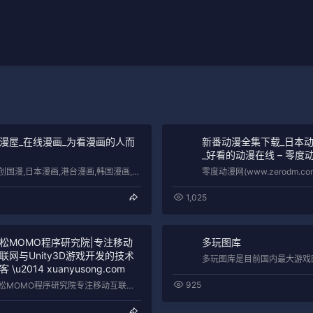
漫屋_在线漫画_为看漫画的人而
新番动漫全集下载_日本
_好看的动漫在线 – 零度
原创国漫,日本漫画,港台漫画,韩国漫画,欧美漫画,好漫画,为看漫画的人而生。热门漫画：火影忍者、海贼王1005、死神、一拳超人183…
1,025
松MOMO程序研究院|专注移动
多玩图库
联网与Unity3D游戏开发的技术
客 \u2014 xuanyusong.com
925
雨松MOMO程序研究院专注移动互联网\uff0c专注移动应用开发\uff0c专注Unity3D游戏开发\uff0c分享游戏开发技术文…