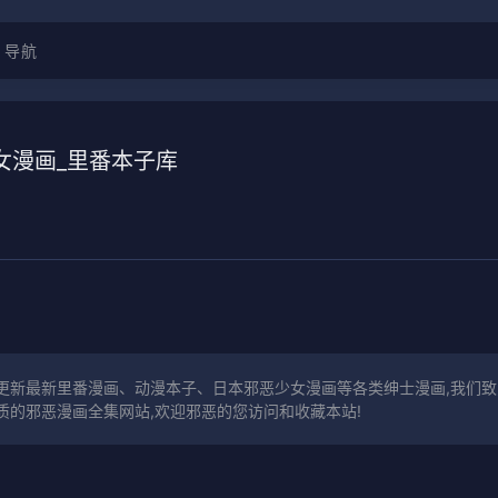
导航
女漫画_里番本子库
更新最新里番漫画、动漫本子、日本邪恶少女漫画等各类绅士漫画,我们致
质的邪恶漫画全集网站,欢迎邪恶的您访问和收藏本站!