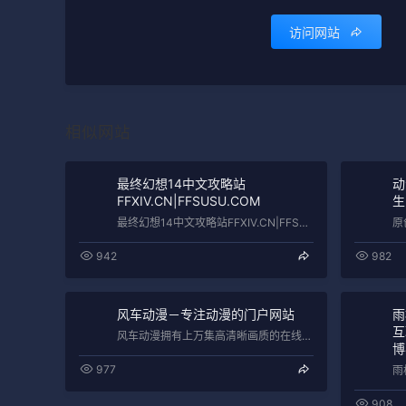
访问网站
相似网站
最终幻想14中文攻略站
动
FFXIV.CN|FFSUSU.COM
生
最终幻想14中文攻略站FFXIV.CN|FFSUSU.COM
942
982
风车动漫－专注动漫的门户网站
雨
互
风车动漫拥有上万集高清晰画质的在线动漫，观看完全免费、无须注册、高速播放、更新及时的专业在线风车动漫站，我们致力为所有动漫迷们提供最…
博
977
908