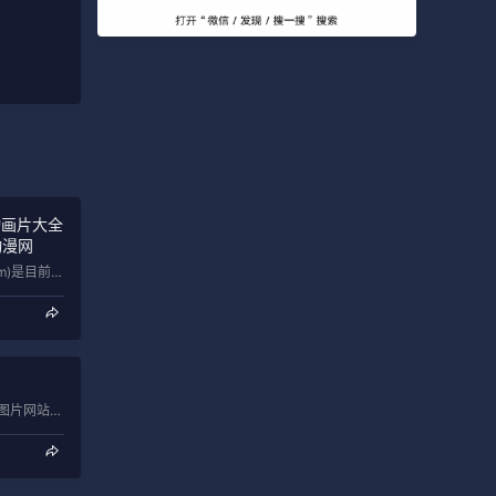
动画片大全
动漫网
零度动漫网(www.zerodm.com)是目前国内最大的动漫资源自由分享点播平台\uff0c致力于提供最新日本新番动漫、腾讯原创国…
多玩图库是目前国内最大游戏图片网站，为玩家提供各类游戏好看的图片、非主流图片，搞笑图片等，看图片上多玩图库!