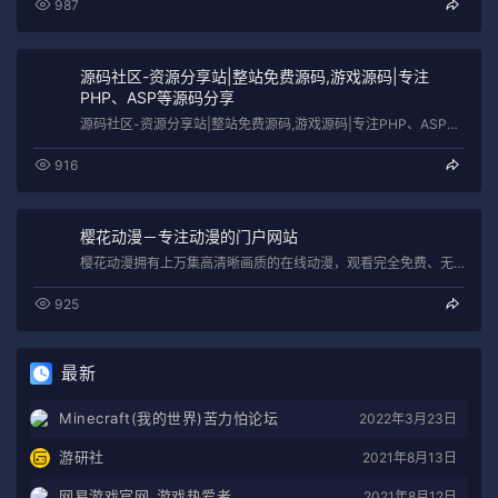
987
源码社区-资源分享站|整站免费源码,游戏源码|专注
PHP、ASP等源码分享
源码社区-资源分享站|整站免费源码,游戏源码|专注PHP、ASP等源码分享
916
樱花动漫－专注动漫的门户网站
樱花动漫拥有上万集高清晰画质的在线动漫，观看完全免费、无须注册、高速播放、更新及时的专业在线樱花动漫站，我们致力为所有动漫迷们提供最…
925
最新
Minecraft(我的世界)苦力怕论坛
2022年3月23日
游研社
2021年8月13日
网易游戏官网_游戏热爱者
2021年8月12日