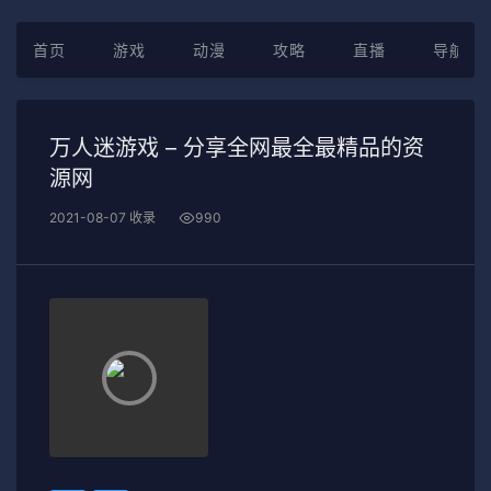
首页
游戏
动漫
攻略
直播
导航
万人迷游戏 – 分享全网最全最精品的资
源网
2021-08-07 收录
990