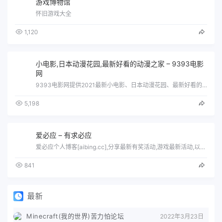
游戏博物馆
怀旧游戏大全
1,120
小电影,日本动漫花园,最新好看的动漫之家 – 9393电影
网
9393电影网提供2021最新小电影、日本动漫花园、最新好看的动漫在线观看,24小时不间断更新的专业在线电影网站,9393电影网,您…
5,198
爱必应 – 有求必应
爱必应个人博客[aibing.cc],分享最新有奖活动,游戏最新活动,以及实用教程和经验的分享.
841
最新
Minecraft(我的世界)苦力怕论坛
2022年3月23日