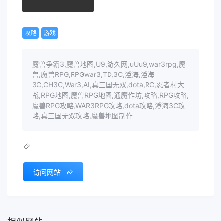
攻略
游戏
魔兽争霸3,魔兽地图,U9,游久网,uUu9,war3rpg,魔
兽,魔兽RPG,RPGwar3,TD,3C,澄海,澄海
3C,CH3C,War3,AI,真三国无双,dota,RC,忍者村大
战,RPG地图,魔兽RPG地图,通魔作坊,攻略,RPG攻略,
魔兽RPG攻略,WAR3RPG攻略,dota攻略,澄海3C攻
略,真三国无双攻略,魔兽地图制作
访问网站