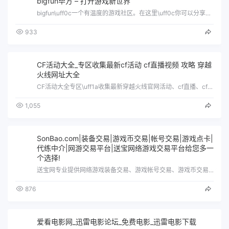
bigfun毕方 – 打开游戏新世界
bigfun\uff0c一个有温度的游戏社区。在这里\uff0c你可以分享游戏话题、评测、攻略\uff0c与更多的游戏同好相识。现在…
933
CF活动大全_专区收集最新cf活动 cf直播视频 攻略 穿越
火线网址大全
CF活动大全专区\uff1a收集最新穿越火线官网活动、cf直播、cf视频、攻略、经验\uff0c每天更新\uff01并汇总常用cf网…
1,055
SonBao.com|装备交易|游戏币交易|帐号交易|游戏点卡|
代练中介|网游交易平台|送宝网络游戏交易平台给您多一
个选择!
送宝网专业提供网络游戏装备交易、游戏帐号交易、游戏币交易、代练中介服务于一体的大型虚拟物品交易平台,同时在网游交易原有担保寄售交易基…
876
爱看电影网_迅雷电影论坛_免费电影_迅雷电影下载