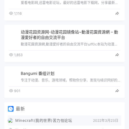
爱看电影网,迅雷电影论坛，最好的迅雷电影下载网，分享最新电影，高清电影、综艺、动漫、电视剧等下载！
1,116
动漫花园资源网-动漫花园镜像站~動漫花園資源網 – 動
漫愛好者的自由交流平台
動漫花園資源網,動漫愛好者的自由交流平台\uff0c本站为动漫花园镜像站\uff0c本站不存储发布任何种子资源\uff0c仅提供搜索…
1,853
Bangumi 番组计划
专注于动漫、音乐、游戏领域，帮助你分享、发现与结识同好的ACG网络
901
最新
Minecraft(我的世界)苦力怕论坛
2022年3月23日