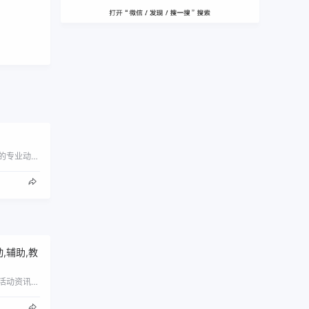
熊猫海贼论坛是以海贼王为主的专业动漫论坛，以原创为主要特色，自建熊猫汉化组。
,辅助,教
善恶资源网 - 专注于发布最新活动资讯分享精品软件游戏辅助\uff1b在这里您可以下载到各种日常所需要的软件\uff0c比如小刀娱乐…