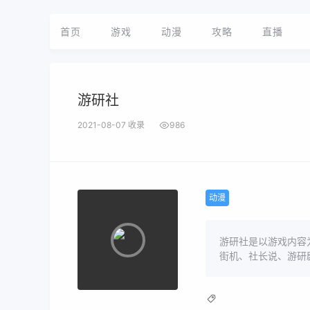
首页
游戏
动漫
攻略
直播
游研社
2021-08-07 收录
986
动漫
游研社是以游戏内容为
街机、社长说、游研