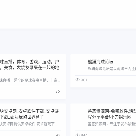
珠直播，体育，游戏，运动，户
熊猫海贼论坛
，美食，发烧友聚集在一起的地
。
901
龙珠直播，超全的足球赛事直播，丰富的游戏，运动，美食视频直播互动平台，提供世界杯，欧洲杯，美洲杯，中超，传奇世界私服，新开传奇私服，…
块安卓网_安卓软件下载_安卓游
善恶资源网-免费软件,活动
下载_麦块我的世界盒子
程分享平台!小刀娱乐网
麦块安卓网提供安卓软件,安卓游戏下载，还有麦块我的世界盒子,能下各种版本的游戏,mod,材质包,存档,并且能与玩家一起联网进行游戏.
844