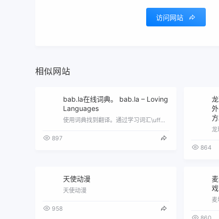
访问网站
相似网站
bab.la在线词典。 bab.la – Loving
龙
Languages
外
方
使用词典找到翻译。通过学习词汇\uff0c免费的游戏和测试\uff0c享受学习语言的乐趣吧.
897
864
天使动漫
麦
戏
天使动漫
958
860