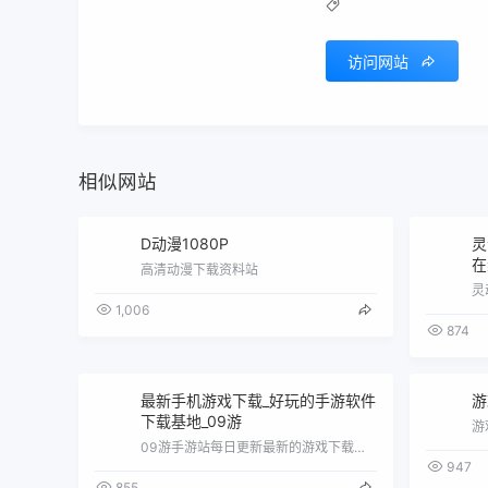
访问网站
相似网站
D动漫1080P
灵
在
高清动漫下载资料站
1,006
874
最新手机游戏下载_好玩的手游软件
游
下载基地_09游
游
09游手游站每日更新最新的游戏下载资源地址，时时关注最新游戏动态新闻，汇集最热最火的游戏攻略大全，还有各类热门的手机软件，以及功能齐…
947
855