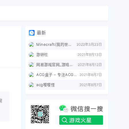
最新
Minecraft(我的世界)苦力怕论坛
2022年3月23日
游研社
2021年8月13日
网易游戏官网_游戏热爱者
2021年8月12日
ACG盒子 – 专注ACG的导航盒子
2021年8月7日
acg嘤嘤怪
2021年8月7日
魔