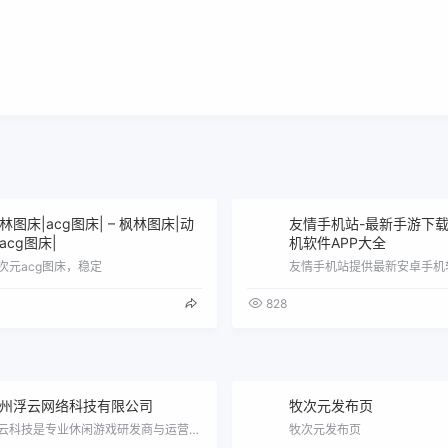
林图床|acg图床| – 枫林图床|动
友情手机站-最新手游下载
acg图床|
机软件APP大全
次元acg图床，稳定
828
州浮云网络科技有限公司
牧次元发布页
浮云科技是专业休闲游戏研发商与运营商,提供三十余款自主研发的在线休闲手游游戏\uff0c例如\uff1a快乐电玩捕鱼、龙珠捕鱼、快乐…
牧次元发布页