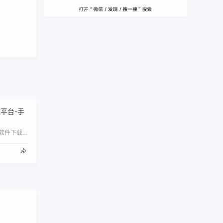
平台-手
友情手机站提供最新安卓手机软件下载,苹果iPhone软件,软件特权福利,安卓手游下载,iOS官方游戏,是最安全可靠的手机软件和游戏下…