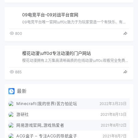
09电竞平台-09对战平台官网
09电竞平台唯一官网\uff0c致力于为玩家营造一个有快乐、有激情、有分享的游戏平台。积分算法公正\uff0c制度审核合理。为您打造…
800
樱花动漫\uff0d专注动漫的门户网站
樱花动漫拥有上万集高清晰画质的在线动漫\uff0c观看完全免费、无须注册、高速播放、更新及时的专业在线樱花动漫站\uff0c我们致力…
885
最新
Minecraft(我的世界)苦力怕论坛
2022年3月23日
游研社
2021年8月13日
网易游戏官网_游戏热爱者
2021年8月12日
ACG盒子 – 专注ACG的导航盒子
2021年8月7日