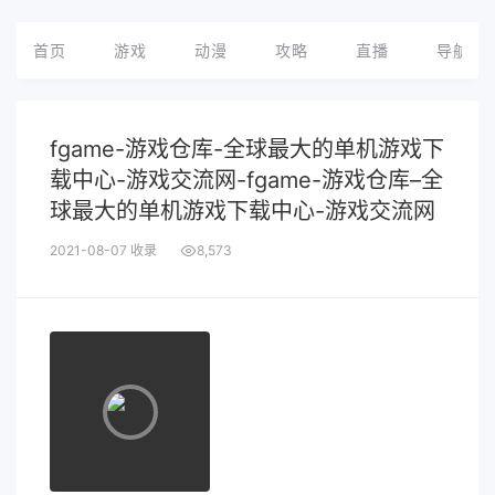
首页
游戏
动漫
攻略
直播
导航
fgame-游戏仓库-全球最大的单机游戏下
载中心-游戏交流网-fgame-游戏仓库–全
球最大的单机游戏下载中心-游戏交流网
2021-08-07 收录
8,573