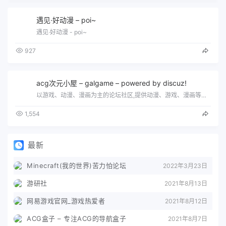
遇见·好动漫 – poi~
遇见·好动漫 - poi~
927
acg次元小屋 – galgame – powered by discuz!
以游戏、动漫、漫画为主的论坛社区,提供动漫、游戏、漫画等二次元资源下载
1,554
最新
Minecraft(我的世界)苦力怕论坛
2022年3月23日
游研社
2021年8月13日
网易游戏官网_游戏热爱者
2021年8月12日
ACG盒子 – 专注ACG的导航盒子
2021年8月7日