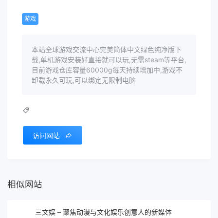
游戏
本站全球游戏交流中心完美简体中文绿色纯净版下
载,单机游戏安装好直接就可以玩,无需steam等平台,
目前游戏仓库容量60000g每天持续增加中,游戏不
卸载永久可玩,可以绑定无限制电脑
访问网站
相似网站
三文娱 – 聚焦动漫与文化娱乐创意人的新媒体