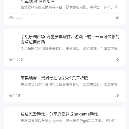
绘盒视频-看你想看
绘盒视频在线点播观看平台，提供免费电影、电视剧、综艺、动漫等视频内容的在线观看和下载。
1,226
手机乐园市场_海量安卓软件、游戏下载 – 一直可信赖的
安卓应用市场
手机乐园提供海量安卓软件、安卓游戏、单机游戏、手游等下载
1,200
苹果地带 – 崇尚专注 \u25cf 乐于折腾
果地带提为您供详细的黑苹果安装教程、黑苹果驱动、黑苹果系统\uff0c分享实用Mac软件游戏以及各种引导工具。
1,161
皮皮恋爱游戏 – 分享恋爱养成galgame游戏
皮皮恋爱游戏分享galgame，汉化硬盘版gal网盘下载。各种恋爱游戏下载。