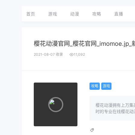
首页
游戏
动漫
攻略
直播
樱花动漫官网_樱花官网_imomoe.jp
2021-08-07 收录
11,092
攻略
游戏
樱花动漫拥有上万集高
时的专业在线樱花动漫