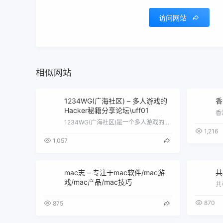
访问网站
相似网站
1234WG(广海社区) – 多人游戏的
香
Hacker秘籍分享论坛\uff01
1234WG(广海社区)是一个多人游戏的黑客秘籍交流辅助论坛\uff0c1234WG辅助论坛资源丰富\uff0c拥有众多游戏周边资源…
1,216
1,057
mac志 – 专注于mac软件/mac游
共
戏/mac产品/mac技巧
870
875