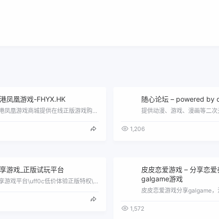
港凤凰游戏-FHYX.HK
随心论坛 – powered by d
香港凤凰游戏商城提供在线正版游戏购买、游戏激活码、家用游戏机、游戏预售、PC游戏、PS4游戏、XBOX游戏、Switch游戏、电脑硬…
提供动漫、游戏、漫画等二次
1,206
享游戏_正版试玩平台
皮皮恋爱游戏 – 分享恋爱
galgame游戏
共享游戏平台\uff0c低价体验正版特权\uff0c无忧享受游戏乐趣\uff01无需任何押金\uff0c畅玩1元起\uff1b一键流…
1,572