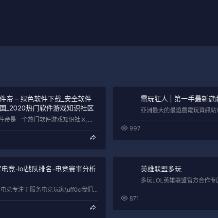
件帝 – 绿色软件下载_安全软件
電玩狂人 | 第一手最新遊
国_2020热门软件游戏知识社区
软件帝是一个热门软件游戏知识社区,提供常用电脑、手机、电视TV等绿色软件安全下载 \uff0c还汇聚了大量软件、应用、游戏等知识\u…
997
Z电竞-lol战队排名-电竞赛事分析
英雄联盟多玩
AZ电竞专注于服务电竞玩家\uff0c我们是纯粹的游戏竞技社区\uff0c致力于为电竞玩家提供电竞数据及内容解读。
871