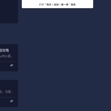
戲攻略
亞洲最大的最遊戲電玩資訊站\uff0c提供全方位各式各樣的電玩攻略、密技\uff0c包含PS4、XboxONE、Switch、NS、…
多玩LOL英雄联盟官方合作专区，为英雄联盟玩家提供英雄联盟攻略、战斗力查询、英雄皮肤以及LOL视频截图、客户端下载等信息，更多LOL…