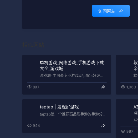
访问网站
相似网站
单机游戏_网络游戏_手机游戏下载
软
大全_游戏城
帝
游戏城-中国最专业游戏网\uff0c好评率94%;提供单机游戏、网络游戏、网页游戏下载服务\uff0c拥有丰富的游戏攻略资料、补丁、…
897
1,063
taptap | 发现好游戏
A
网
taptap是一个推荐高品质手游的手游分享社区，实时同步全球各大应用市场游戏排行榜，与全球玩家共同交流并发掘高品质手游。每一款推荐游…
944
997