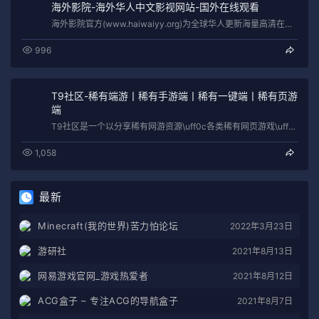
海外影院-海外华人中文影视网站-国外在线观看
海外影院官方(www.haiwaiyy.org)为全球华人更新海量高清在线视频影视资源,手机在线播放迅雷下载, 2018最新好看的电…
996
T9社区-稀有端游丨稀有手游端丨稀有一键端丨稀有页游
端
T9社区是一个以分享稀有网游资源\uff0c各类稀有网页游戏\uff0c游戏技术教程于一体的社区\uff0c各类稀有游戏资源尽T9社…
1,058
最新
Minecraft(我的世界)苦力怕论坛
2022年3月23日
游研社
2021年8月13日
网易游戏官网_游戏热爱者
2021年8月12日
ACG盒子 – 专注ACG的导航盒子
2021年8月7日