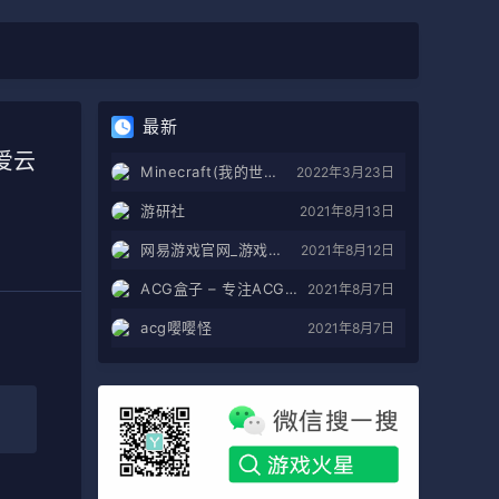
最新
爱云
Minecraft(我的世界)苦力怕论坛
2022年3月23日
游研社
2021年8月13日
网易游戏官网_游戏热爱者
2021年8月12日
ACG盒子 – 专注ACG的导航盒子
2021年8月7日
acg嘤嘤怪
2021年8月7日