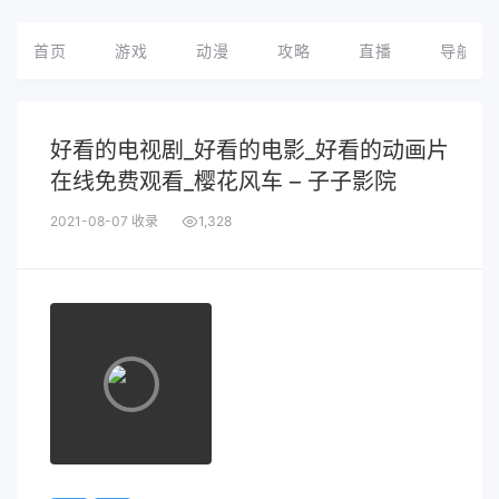
首页
游戏
动漫
攻略
直播
导航
好看的电视剧_好看的电影_好看的动画片
在线免费观看_樱花风车 – 子子影院
2021-08-07 收录
1,328