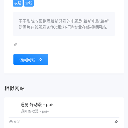
攻略
游戏
子子影院收集整理最新好看的电视剧,最新电影,最新
动画片在线观看\uff0c致力打造专业在线视频网站.
访问网站
相似网站
遇见·好动漫 – poi~
遇见·好动漫 - poi~
928