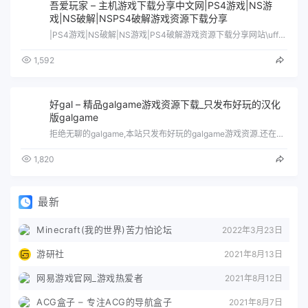
吾爱玩家 – 主机游戏下载分享中文网|PS4游戏|NS游
戏|NS破解|NSPS4破解游戏资源下载分享
|PS4游戏|NS破解|NS游戏|PS4破解游戏资源下载分享网站\uff0c主机游戏下载分享中文网
1,592
好gal – 精品galgame游戏资源下载_只发布好玩的汉化
版galgame
拒绝无聊的galgame,本站只发布好玩的galgame游戏资源.还在被无聊的galgame浪费时间吗?那就来【好gal】下载精品汉…
1,820
最新
Minecraft(我的世界)苦力怕论坛
2022年3月23日
游研社
2021年8月13日
网易游戏官网_游戏热爱者
2021年8月12日
ACG盒子 – 专注ACG的导航盒子
2021年8月7日