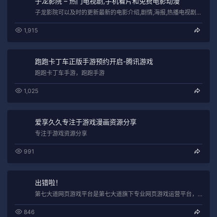
子龙影院 – 热门电视剧,手机看片和免费电影动漫
子龙影院可以及时的更新最新的电影介绍,剧情,海报,热播电视剧的主演探班信息,热门番剧动漫的最新连载,还有超人气的综艺节目真人秀歌舞纪…
1,915
跑跑卡丁车正版手游预约开启-腾讯游戏
跑跑卡丁车手游，跑跑手游
1,025
爱享久久专注于游戏漫画资源分享
专注于游戏资源分享
991
出错啦！
第七大道网页游戏平台是第七大道旗下专业网页游戏运营平台，致力于为全球游戏玩家提供健康、快乐、绿色的网页游戏，最新最全最好玩的网页游戏…
846