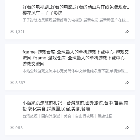
好看的电视剧_好看的电影_好看的动画片在线免费观看_
樱花风车 – 子子影院
子子影院收集整理最新好看的电视剧,最新电影,最新动画片在线观看\uff0c致力打造专业在线视频网站.
1,321
fgame-游戏仓库-全球最大的单机游戏下载中心-游戏交
流网-fgame-游戏仓库–全球最大的单机游戏下载中心-
游戏交流网
本站全球游戏交流中心完美简体中文绿色纯净版下载,单机游戏安装好直接就可以玩,无需steam等平台,目前游戏仓库容量60000g每天持…
8,567
小潔趴趴走旅遊札記 – 台灣旅遊,國外旅遊,台中.苗栗.南
投.彰化美食,踩線團,民宿,美食,餐廳
台灣旅遊｜國內外旅遊｜美食｜自由行攻略｜飯店住宿
963