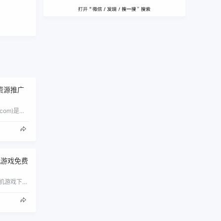
资源推广
资源猫网(www.ziyuanmaow.com)是一个专注资源分享的网站，资源猫分类目录下国内专业的网址导航网站,每个在线网站都是由…
机游戏免费
酷酷游戏网是一家免费提供手机游戏下载的网站，包含了安卓游戏下载、苹果游戏下载、手机游戏排行榜，以及手游资讯、攻略、活动等相关内容，找…