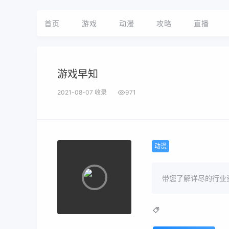
首页
游戏
动漫
攻略
直播
游戏早知
2021-08-07 收录
971
动漫
带您了解详尽的行业