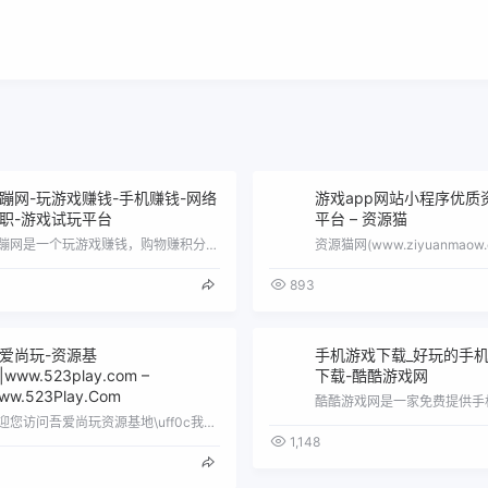
蹦网-玩游戏赚钱-手机赚钱-网络
游戏app网站小程序优质
职-游戏试玩平台
平台 – 资源猫
蹦蹦网是一个玩游戏赚钱，购物赚积分，兑换各种奖品的游戏试玩平台。蹦蹦网可谓是游戏赚钱和手机赚钱大全：提供各类网页游戏、手机游戏试玩。…
893
爱尚玩-资源基
手机游戏下载_好玩的手
|www.523play.com –
下载-酷酷游戏网
ww.523Play.Com
欢迎您访问吾爱尚玩资源基地\uff0c我们的永久域名是http://www.523play.com/ 本站整合全网游戏资源。 这里有…
1,148