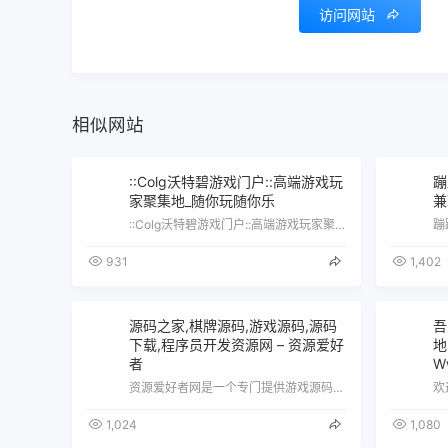
访问网站
相似网站
::Colg沃特碧游戏门户::高端游戏玩
蹦
家聚集地_随你玩随你乐
兼
::Colg沃特碧游戏门户::高端游戏玩家聚集地_随你玩随你乐
931
1,402
源码之家,棋牌源码,游戏源码,源码
吾
下载,程序员开发资源网 – 资源爱好
地
者
W
资源爱好者网是一个专门提供游戏源码,网站源码,端游源码,页游源码,手游源码,棋牌源码,技术文章,网站模板,精品软件,视频教程,客户端…
1,024
1,080