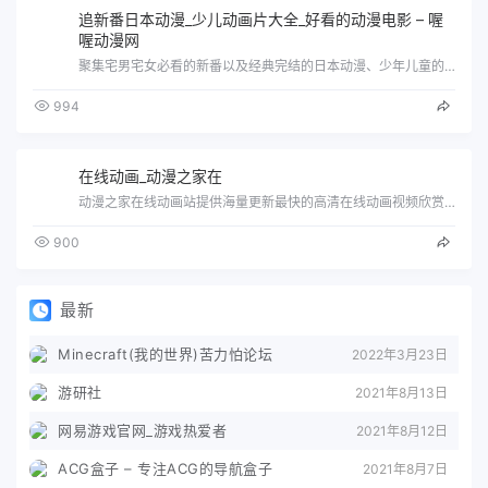
追新番日本动漫_少儿动画片大全_好看的动漫电影 – 喔
喔动漫网
聚集宅男宅女必看的新番以及经典完结的日本动漫、少年儿童的益智幼教类国产动画片、动画影视爱好者的欧美动漫电影，喔喔动漫网www.wow…
994
在线动画_动漫之家在
动漫之家在线动画站提供海量更新最快的高清在线动画视频欣赏,详尽的动漫资料库、动漫图片壁纸库、动画资讯、用户评论社区于一体,它是国内动…
900
最新
Minecraft(我的世界)苦力怕论坛
2022年3月23日
游研社
2021年8月13日
网易游戏官网_游戏热爱者
2021年8月12日
ACG盒子 – 专注ACG的导航盒子
2021年8月7日