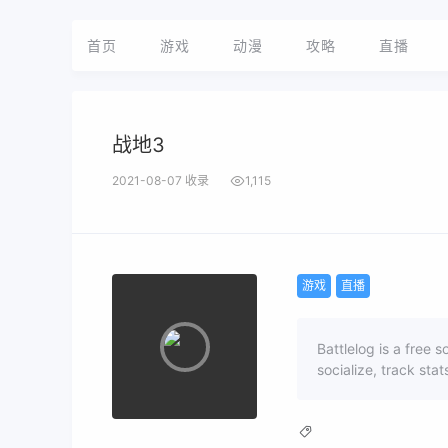
首页
游戏
动漫
攻略
直播
战地3
2021-08-07 收录
1,115
游戏
直播
Battlelog is a free s
socialize, track st