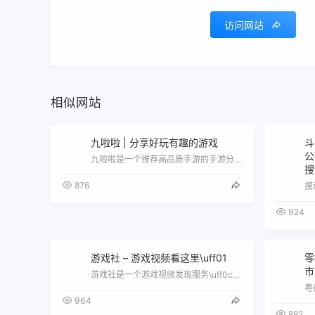
访问网站
相似网站
九啦啦 | 分享好玩有趣的游戏
斗
公
九啦啦是一个推荐高品质手游的手游分享社区\uff0c实时同步全球各大应用市场游戏排行榜\uff0c与全球玩家共同交流并发掘高品质手游…
搜
876
924
游戏社 – 游戏视频看这里\uff01
零
市
游戏社是一个游戏视频发现服务\uff0c实时搜寻全网游戏视频并通过算法推荐\uff0c为每一位玩家提供最精彩最贴切的游戏视频体验。
964
882