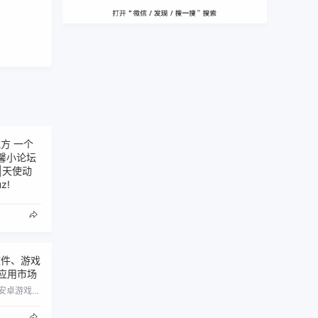
方 一个
馨小论坛
幕组|天使动
z!
软件、游戏
卓应用市场
手机乐园提供海量安卓软件、安卓游戏、单机游戏、手游等下载