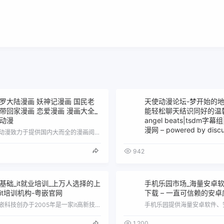
罗大陆漫画 妖神记漫画 国民老
天使动漫论坛-梦开始的地
带回家漫画 恋爱漫画 漫画大全_
能轻松聊天结识同好的温
动漫
angel beats|tsdm字
漫网 – powered by discu
搜动漫致力于提供国内大而全的漫画阅读平台\uff0c拥有神印王座漫画\uff0c绝世唐门漫画\uff0c凤起苍岚漫画\uff0c妖神…
942
基础_it就业培训_上万人选择的上
手机乐园市场_海量安卓
it培训机构-粤嵌官网
下载 – 一直可信赖的安
粤嵌科技创办于2005年是一家it高新技术企业，专注it职业教育15年，主要培训课程分别有嵌入式培训、java培训、unity游戏开…
1,200