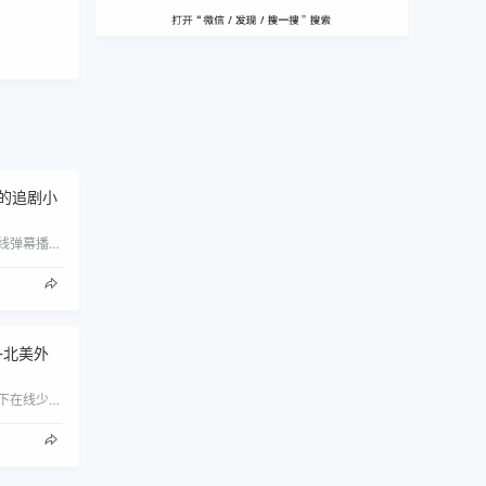
奇的追剧小
提供最新最快的影视资讯和在线弹幕播放\uff0c日剧在线\uff0c美剧在线\uff0c韩剧在线\uff0c捏它动漫在线\uff0c…
-北美外
qkids久趣英语是qkids久趣旗下在线少儿英语培训产品。严选北美精英外教\uff0c以4至12岁少儿为中心开展个性化教学和游戏式…