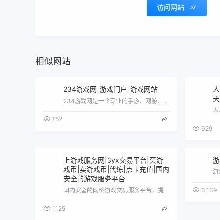
访问网站
相似网站
234游戏网_游戏门户_游戏网站
人
天
234游戏网是一个专业的手游、网游、单机游戏下载网站\uff0c精选最新热门游戏排行榜\uff0c发布一手游戏资讯和攻略。
852
929
上游戏服务网|3yx交易平台|买游
游
戏币|卖游戏币|代练|点卡充值|国内
游
安全的游戏服务平台
3,139
国内安全的网络游戏交易服务平台，提供网络游戏装备交易、游戏帐号交易、游戏币交易、游戏金币交易、点卡、游戏点券交易、游戏元宝交易、各类…
1,125