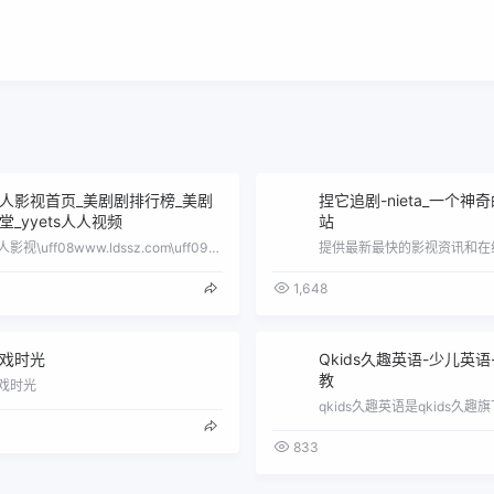
人影视首页_美剧剧排行榜_美剧
捏它追剧-nieta_一个神
堂_yyets人人视频
站
人人影视\uff08www.ldssz.com\uff09提供最新最全面的热门电影,热门电视剧大全,热门综艺,动漫影院及午夜恐怖片,…
1,648
戏时光
Qkids久趣英语-少儿英语
教
戏时光
833