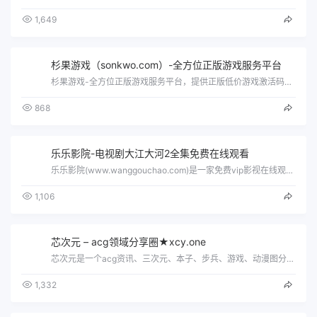
1,649
杉果游戏（sonkwo.com）-全方位正版游戏服务平台
杉果游戏-全方位正版游戏服务平台，提供正版低价游戏激活码，游戏预售、游戏促销折扣、免费游戏、游戏周边等游戏激活及周边购买服务，还有好…
868
乐乐影院-电视剧大江大河2全集免费在线观看
乐乐影院(www.wanggouchao.com)是一家免费vip影视在线观看的平台,拥有海量、优质、高清电影和好看的电视剧,清晰画…
1,106
芯次元 – acg领域分享圈★xcy.one
芯次元是一个acg资讯、三次元、本子、步兵、游戏、动漫图分享圈
1,332