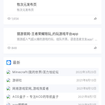
牧次元发布页
牧次元发布页
1,654
猎游官网-王者荣耀陪玩_约玩游戏平台app
猎游超人气超火爆的游戏约玩、组队开黑、语音连麦交友app！约玩王者荣耀吃鸡热门游戏，围观真实有趣的生活动态，在聊天室语音连麦k歌交友…
848
最新
Minecraft(我的世界)苦力怕论坛
2022年3月23日
游研社
2021年8月13日
网易游戏官网_游戏热爱者
2021年8月12日
ACG盒子 – 专注ACG的导航盒子
2021年8月7日
acg嘤嘤怪
2021年8月7日