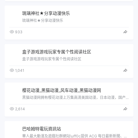
琉璃神社★分享动漫快乐
琉璃神社★分享动漫快乐
933
盒子游戏游戏玩家专属个性阅读社区
盒子游戏游戏玩家专属个性阅读社区
1,041
樱花动漫_黑猫动漫_风车动漫_黑猫动漫网
黑猫动漫网拥有樱花动漫上万集高清美国动漫，日本动漫，国产动漫在线观看完全免费，黑猫联合风车动漫致力为所有动漫迷们提供最好看的动画片。
2,614
巴哈姆特電玩資訊站
華人最大動漫及遊戲社群網站\uff0c提供 ACG 每日最新新聞、熱門排行榜\uff0c以及豐富的討論交流空間\uff0c還有精采的…