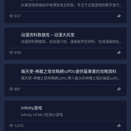
杉果游戏商城由中电博亚自主研发，专注于正版游戏的数字发行与在线服务，囊括近千款全球顶尖的单机游戏精品，为广大中国游戏玩家提供快捷丰富…
937
动漫资料数据库 – 动漫大风堂
动漫资料数据库，含动漫介绍、漫画家声优资料、在线漫画网址、下载、壁纸图库、dvd封套、cosplay、漫画电子书、论坛等。
959
熾天使-神魔之塔攻略網\uff0c提供最專業的攻略資料
熾天使-神魔之塔攻略網\uff0c華人最大的神魔之塔討論區\uff0c提供最專業的攻略資料\uff0c神魔之塔圖鑑\uff0c副本攻…
887
Infinity游戏
Infinity HTML5在线小游戏
1,035