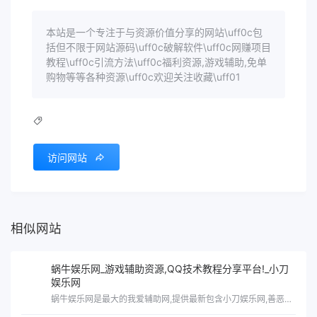
本站是一个专注于与资源价值分享的网站\uff0c包
括但不限于网站源码\uff0c破解软件\uff0c网赚项目
教程\uff0c引流方法\uff0c福利资源,游戏辅助,免单
购物等等各种资源\uff0c欢迎关注收藏\uff01
访问网站
相似网站
蜗牛娱乐网_游戏辅助资源,QQ技术教程分享平台!_小刀
娱乐网
蜗牛娱乐网是最大的我爱辅助网,提供最新包含小刀娱乐网,善恶资源网,影子的游戏辅助,原创技术教程,绿色破解工具软件等QQ技术分享平台!