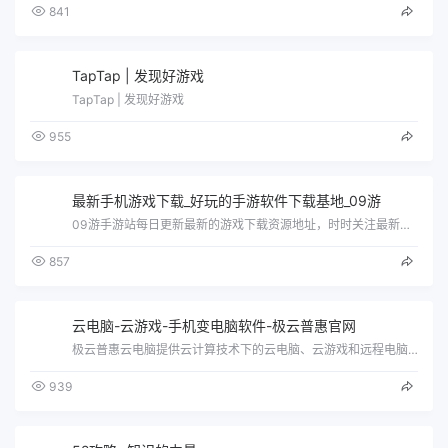
841
TapTap | 发现好游戏
TapTap | 发现好游戏
955
最新手机游戏下载_好玩的手游软件下载基地_09游
09游手游站每日更新最新的游戏下载资源地址，时时关注最新游戏动态新闻，汇集最热最火的游戏攻略大全，还有各类热门的手机软件，以及功能齐…
857
云电脑-云游戏-手机变电脑软件-极云普惠官网
极云普惠云电脑提供云计算技术下的云电脑、云游戏和远程电脑的服务，用低配的手机、平板和pc电脑也能畅玩各种大型端游。云电脑高端配置，助…
939